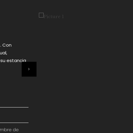
. Con
al,
 su estancia
nombre de