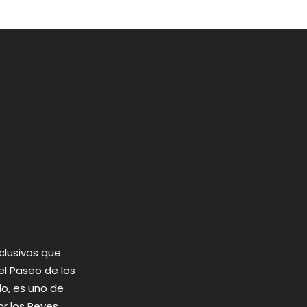
clusivos que
el Paseo de los
o, es uno de
or los Reyes