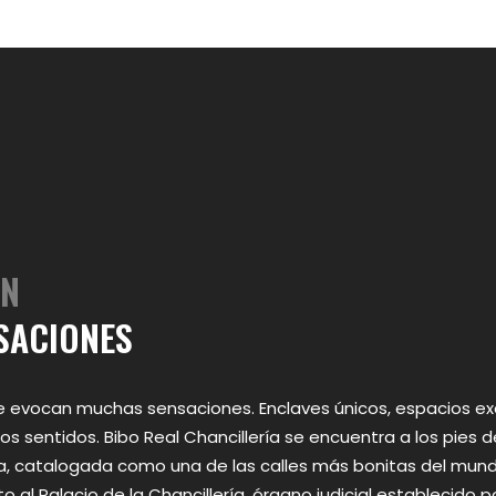
ÓN
SACIONES
ue evocan muchas sensaciones. Enclaves únicos, espacios ex
os sentidos. Bibo Real Chancillería se encuentra a los pies d
a, catalogada como una de las calles más bonitas del mund
o al Palacio de la Chancillería, órgano judicial establecido p