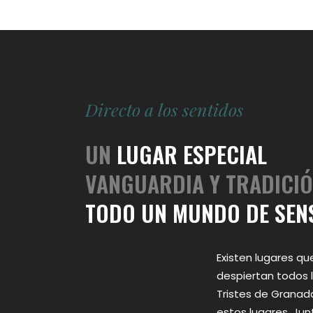
Directo a los sentidos
UN
LUGAR ESPECIAL
VANGUARDIA Y TRADICI
TODO UN MUNDO DE SEN
Existen lugares q
despiertan todos l
Tristes de Granad
estos lugares. Junt