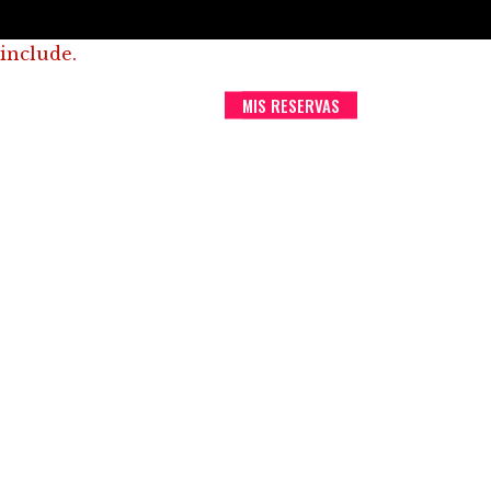
RESERVAR
 include.
ACTO
DESCUBRE GRANADA
MIS RESERVAS