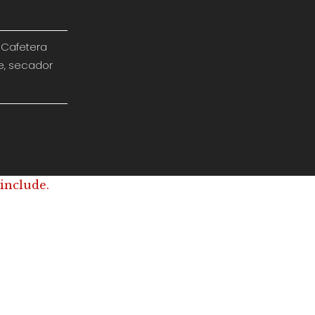
. Cafetera
te, secador
 include.