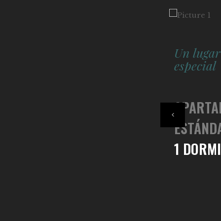
Un lugar
especial
APARTA
ESTÁND
1 DORM